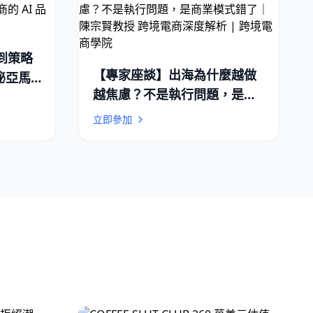
到策略
【專家座談】出海為什麼越做
揭秘亞馬
越焦慮？不是執行問題，是商
略 |
業模式錯了｜陳宗賢教授 跨境
立即參加
電商深度解析 | 跨境電商學院