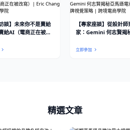
訪談】未來你不是賣給
【專家座談】從設計師
賣給AI（電商正在被改
家：Gemini 何志賢
ric Chang | 跨境電商
遜電商的 AI 品牌視覺策
跨境電商學院
立即參加
精選文章