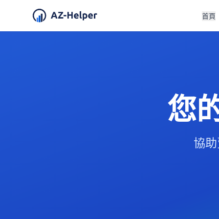
首頁
您
協助