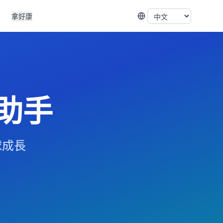
拿好康
助手
球成長