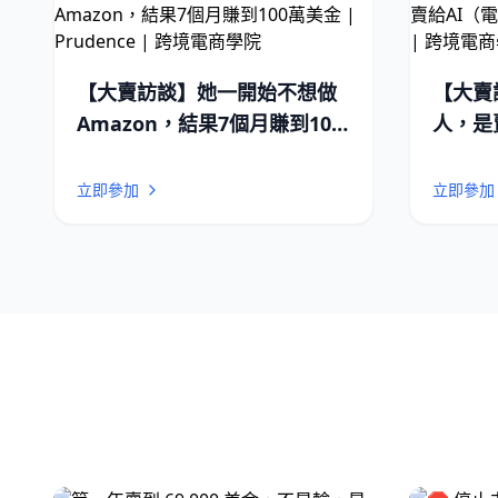
【大賣訪談】她一開始不想做
【大賣
Amazon，結果7個月賺到100
人，是
萬美金 | Prudence | 跨境電
寫）| E
商學院
學院
立即參加
立即參加